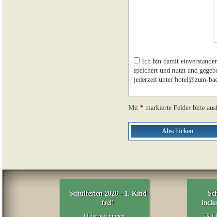
Ich bin damit einverstande
speichert und nutzt und gegeb
jederzeit unter hotel@zum-bae
Mit
*
markierte Felder bitte aus
ot!
Schulferien 2026 - 1. Kind
Sch
frei!
inclu
l.
3 Übernachtungen
7X Üb